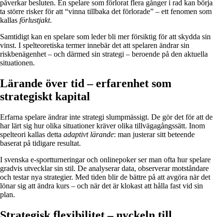
påverkar besluten. En spelare som förlorat flera gånger i rad kan börja
ta större risker för att “vinna tillbaka det förlorade” – ett fenomen som
kallas
förlustjakt
.
Samtidigt kan en spelare som leder bli mer försiktig för att skydda sin
vinst. I spelteoretiska termer innebär det att spelaren ändrar sin
riskbenägenhet – och därmed sin strategi – beroende på den aktuella
situationen.
Lärande över tid – erfarenhet som
strategiskt kapital
Erfarna spelare ändrar inte strategi slumpmässigt. De gör det för att de
har lärt sig hur olika situationer kräver olika tillvägagångssätt. Inom
spelteori kallas detta
adaptivt lärande
: man justerar sitt beteende
baserat på tidigare resultat.
I svenska e-sportturneringar och onlinepoker ser man ofta hur spelare
gradvis utvecklar sin stil. De analyserar data, observerar motståndare
och testar nya strategier. Med tiden blir de bättre på att avgöra när det
lönar sig att ändra kurs – och när det är klokast att hålla fast vid sin
plan.
Strategisk flexibilitet – nyckeln till