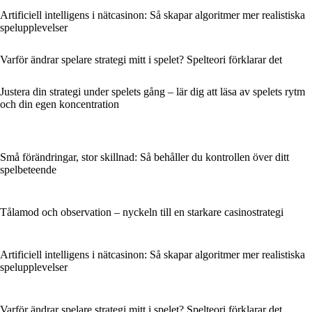
Artificiell intelligens i nätcasinon: Så skapar algoritmer mer realistiska
spelupplevelser
Varför ändrar spelare strategi mitt i spelet? Spelteori förklarar det
Justera din strategi under spelets gång – lär dig att läsa av spelets rytm
och din egen koncentration
Små förändringar, stor skillnad: Så behåller du kontrollen över ditt
spelbeteende
Tålamod och observation – nyckeln till en starkare casinostrategi
Artificiell intelligens i nätcasinon: Så skapar algoritmer mer realistiska
spelupplevelser
Varför ändrar spelare strategi mitt i spelet? Spelteori förklarar det