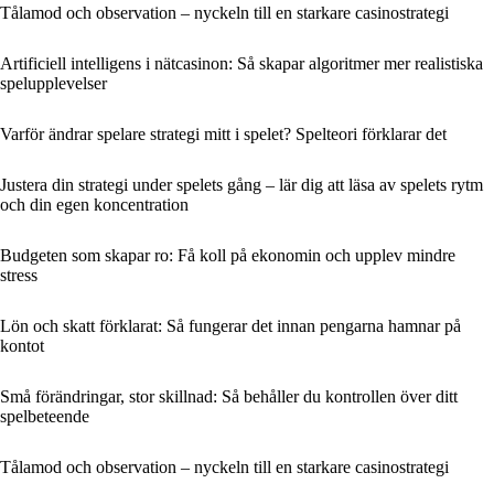
Tålamod och observation – nyckeln till en starkare casinostrategi
Artificiell intelligens i nätcasinon: Så skapar algoritmer mer realistiska
spelupplevelser
Varför ändrar spelare strategi mitt i spelet? Spelteori förklarar det
Justera din strategi under spelets gång – lär dig att läsa av spelets rytm
och din egen koncentration
Budgeten som skapar ro: Få koll på ekonomin och upplev mindre
stress
Lön och skatt förklarat: Så fungerar det innan pengarna hamnar på
kontot
Små förändringar, stor skillnad: Så behåller du kontrollen över ditt
spelbeteende
Tålamod och observation – nyckeln till en starkare casinostrategi