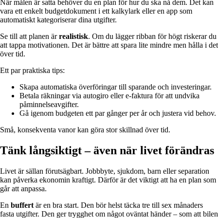
När målen är satta behöver du en plan för hur du ska nå dem. Det kan
vara ett enkelt budgetdokument i ett kalkylark eller en app som
automatiskt kategoriserar dina utgifter.
Se till att planen är
realistisk
. Om du lägger ribban för högt riskerar du
att tappa motivationen. Det är bättre att spara lite mindre men hålla i det
över tid.
Ett par praktiska tips:
Skapa automatiska överföringar till sparande och investeringar.
Betala räkningar via autogiro eller e-faktura för att undvika
påminnelseavgifter.
Gå igenom budgeten ett par gånger per år och justera vid behov.
Små, konsekventa vanor kan göra stor skillnad över tid.
Tänk långsiktigt – även när livet förändras
Livet är sällan förutsägbart. Jobbbyte, sjukdom, barn eller separation
kan påverka ekonomin kraftigt. Därför är det viktigt att ha en plan som
går att anpassa.
En
buffert
är en bra start. Den bör helst täcka tre till sex månaders
fasta utgifter. Den ger trygghet om något oväntat händer – som att bilen