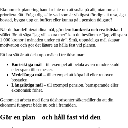
Ekonomisk planering handlar inte om att snåla på allt, utan om att
prioritera rätt. Fråga dig själv vad som är viktigast för dig: att resa, äga
bostad, bygga upp en buffert eller kunna gå i pension tidigare?
När du har definierat dina mål, gör dem
konkreta och realistiska
. I
stället för att säga “jag vill spara mer” kan du bestämma: “jag vill spara
1 000 kronor i månaden under ett år”. Små, uppnåeliga mål skapar
motivation och gör det lättare att hålla fast vid planen.
Ett bra sätt är att dela upp målen i tre tidsramar:
Kortsiktiga mål
– till exempel att betala av en mindre skuld
eller spara till semester.
Medellånga mål
– till exempel att köpa bil eller renovera
bostaden.
Långsiktiga mål
– till exempel pension, barnsparande eller
ekonomisk frihet.
Genom att arbeta med flera tidshorisonter säkerställer du att din
ekonomi fungerar både nu och i framtiden.
Gör en plan – och håll fast vid den