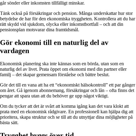
går sönder eller inkomsten tillfälligt minskar.
Tänk också på försäkringar och pension. Många underskattar hur stor
betydelse de har för den ekonomiska tryggheten. Kontrollera att du har
rätt skydd vid sjukdom, olycka eller inkomstbortfall – och att din
pensionsplan motsvarar dina framtidsmål.
Gör ekonomi till en naturlig del av
vardagen
Ekonomisk planering ska inte kännas som en börda, utan som en
naturlig del av livet. Prata öppet om ekonomi med din partner eller
familj – det skapar gemensam förståelse och bättre beslut.
Gör det till en vana att ha ett “ekonomiskt hälsokontroll” ett par gånger
om året. Gå igenom abonnemang, försäkringar och lån – ofta finns det
pengar att spara utan att du behöver ge upp något viktigt.
Om du tycker att det är svårt att komma igång kan det vara klokt att
prata med en ekonomisk rådgivare. En professionell kan hjälpa dig att
prioritera, skapa struktur och se till att du utnyttjar dina möjligheter på
bästa sätt.
Trygghet byggs över tid