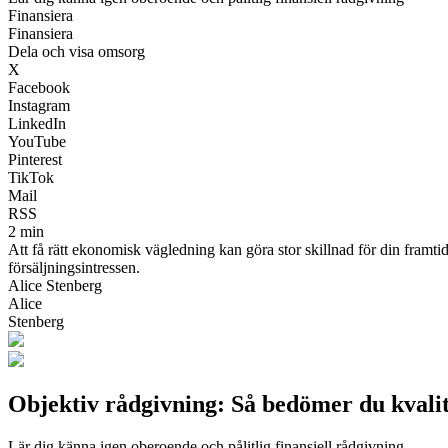
Finansiera
Finansiera
Dela och visa omsorg
X
Facebook
Instagram
LinkedIn
YouTube
Pinterest
TikTok
Mail
RSS
2 min
Att få rätt ekonomisk vägledning kan göra stor skillnad för din framtid
försäljningsintressen.
Alice Stenberg
Alice
Stenberg
Objektiv rådgivning: Så bedömer du kvalite
Lär dig känna igen oberoende och pålitlig finansiell rådgivning