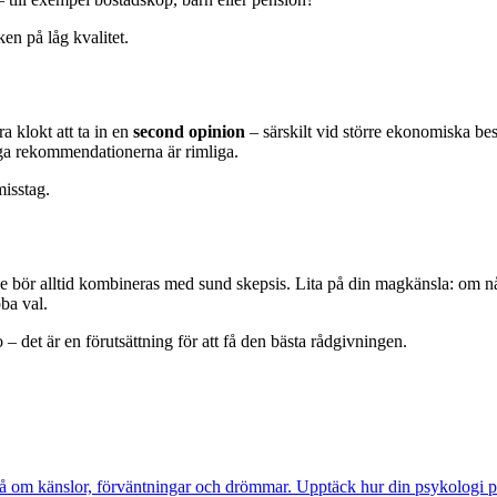
en på låg kvalitet.
a klokt att ta in en
second opinion
– särskilt vid större ekonomiska bes
iga rekommendationerna är rimliga.
misstag.
ör alltid kombineras med sund skepsis. Lita på din magkänsla: om något 
bba val.
 – det är en förutsättning för att få den bästa rådgivningen.
också om känslor, förväntningar och drömmar. Upptäck hur din psykologi