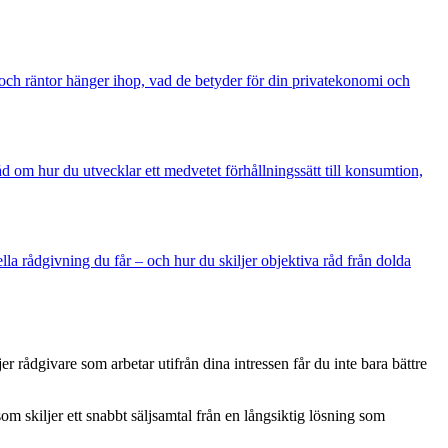
on och räntor hänger ihop, vad de betyder för din privatekonomi och
åd om hur du utvecklar ett medvetet förhållningssätt till konsumtion,
lla rådgivning du får – och hur du skiljer objektiva råd från dolda
rådgivare som arbetar utifrån dina intressen får du inte bara bättre
om skiljer ett snabbt säljsamtal från en långsiktig lösning som