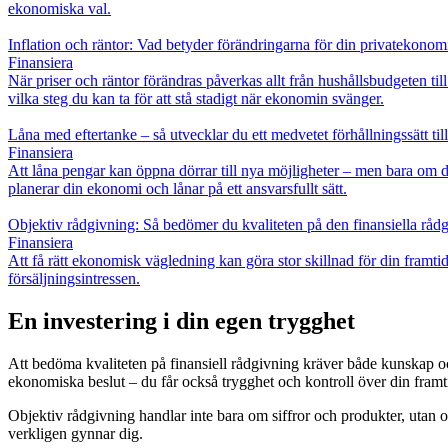
ekonomiska val.
Inflation och räntor: Vad betyder förändringarna för din privatekonom
Finansiera
När priser och räntor förändras påverkas allt från hushållsbudgeten ti
vilka steg du kan ta för att stå stadigt när ekonomin svänger.
Låna med eftertanke – så utvecklar du ett medvetet förhållningssätt ti
Finansiera
Att låna pengar kan öppna dörrar till nya möjligheter – men bara om det
planerar din ekonomi och lånar på ett ansvarsfullt sätt.
Objektiv rådgivning: Så bedömer du kvaliteten på den finansiella rådg
Finansiera
Att få rätt ekonomisk vägledning kan göra stor skillnad för din framtid
försäljningsintressen.
En investering i din egen trygghet
Att bedöma kvaliteten på finansiell rådgivning kräver både kunskap oc
ekonomiska beslut – du får också trygghet och kontroll över din framt
Objektiv rådgivning handlar inte bara om siffror och produkter, utan om
verkligen gynnar dig.