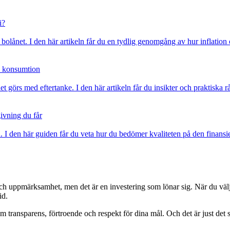
i?
ll bolånet. I den här artikeln får du en tydlig genomgång av hur inflati
ll konsumtion
 görs med eftertanke. I den här artikeln får du insikter och praktiska r
ivning du får
. I den här guiden får du veta hur du bedömer kvaliteten på den finansie
h uppmärksamhet, men det är en investering som lönar sig. När du väljer 
id.
 transparens, förtroende och respekt för dina mål. Och det är just det s