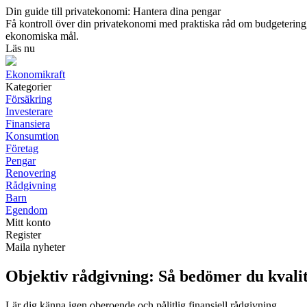
Din guide till privatekonomi: Hantera dina pengar
Få kontroll över din privatekonomi med praktiska råd om budgetering, s
ekonomiska mål.
Läs nu
Ekonomikraft
Kategorier
Försäkring
Investerare
Finansiera
Konsumtion
Företag
Pengar
Renovering
Rådgivning
Barn
Egendom
Mitt konto
Register
Maila nyheter
Objektiv rådgivning: Så bedömer du kvalite
Lär dig känna igen oberoende och pålitlig finansiell rådgivning