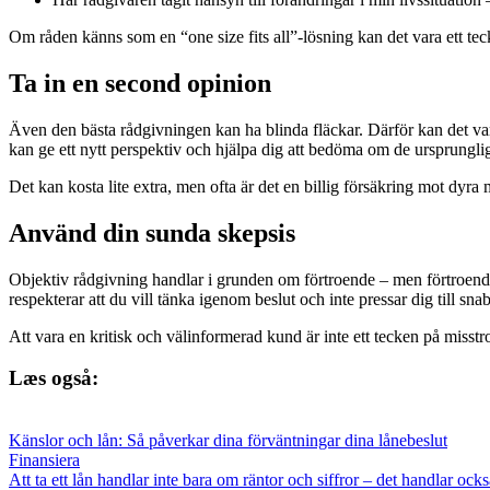
Om råden känns som en “one size fits all”-lösning kan det vara ett teck
Ta in en second opinion
Även den bästa rådgivningen kan ha blinda fläckar. Därför kan det var
kan ge ett nytt perspektiv och hjälpa dig att bedöma om de ursprungl
Det kan kosta lite extra, men ofta är det en billig försäkring mot dyra 
Använd din sunda skepsis
Objektiv rådgivning handlar i grunden om förtroende – men förtroende b
respekterar att du vill tänka igenom beslut och inte pressar dig till sna
Att vara en kritisk och välinformerad kund är inte ett tecken på misstro
Læs også:
Känslor och lån: Så påverkar dina förväntningar dina lånebeslut
Finansiera
Att ta ett lån handlar inte bara om räntor och siffror – det handlar 