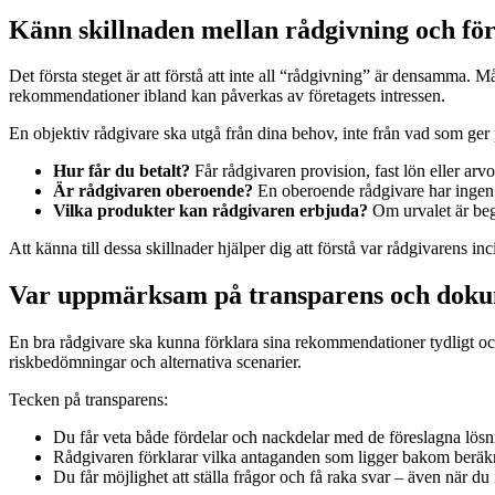
Känn skillnaden mellan rådgivning och för
Det första steget är att förstå att inte all “rådgivning” är densamma. Må
rekommendationer ibland kan påverkas av företagets intressen.
En objektiv rådgivare ska utgå från dina behov, inte från vad som ger p
Hur får du betalt?
Får rådgivaren provision, fast lön eller arvo
Är rådgivaren oberoende?
En oberoende rådgivare har ingen 
Vilka produkter kan rådgivaren erbjuda?
Om urvalet är begrä
Att känna till dessa skillnader hjälper dig att förstå var rådgivarens inc
Var uppmärksam på transparens och doku
En bra rådgivare ska kunna förklara sina rekommendationer tydligt och
riskbedömningar och alternativa scenarier.
Tecken på transparens:
Du får veta både fördelar och nackdelar med de föreslagna lösn
Rådgivaren förklarar vilka antaganden som ligger bakom beräk
Du får möjlighet att ställa frågor och få raka svar – även när du i