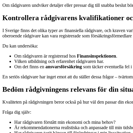
Om rådgivaren undviker detaljer eller pressar dig till snabba beslut bö
Kontrollera rådgivarens kvalifikationer o
I Sverige finns det olika typer av finansiella rådgivare, och kraven 
oberoende rådgivare kan vara registrerade som försäkringsförmedlare e
Du kan undersöka:
Om rådgivaren är registrerad hos
Finansinspektionen
.
Vilken utbildning och erfarenhet rådgivaren har.
Om det finns en
ansvarsförsäkring
som täcker eventuella fel i
En seriös rådgivare har inget emot att du ställer dessa frågor – tvärtom 
Bedöm rådgivningens relevans för din situ
Kvaliteten på rådgivningen beror också på hur väl den passar din ekonom
Fråga dig själv:
Har rådgivaren förstått min ekonomi och mina behov?
Är rekommendationerna realistiska och anpassade till min tidsh
Har rådgivaren tagit hänsyn till förändringar i min livssituation