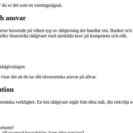
r du se det som en varningssignal.
ch ansvar
varierar beroende på vilken typ av rådgivning det handlar om. Banker och
ller finansiella rådgivare med särskilda krav på kompetens och etik.
 rådgivningen.
visar det att du tar ditt ekonomiska ansvar på allvar.
ation
iska verklighet. En bra rådgivare utgår från dina mål, din riskvilja och
orisont?
 – till exempel bostadsköp, barn eller pension?