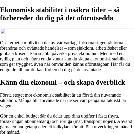
Ekonomisk stabilitet i osäkra tider – så
förbereder du dig på det oförutsedda
Osäkerhet har blivit en del av vår vardag. Priserna stiger, räntorna
förändras och oväntade händelser – som sjukdom, arbetslöshet eller
globala kriser – kan snabbt påverka privatekonomin. Men med en
tydlig plan och några enkla vanor kan du skapa ekonomisk stabilitet
som ger trygghet, även när omvärlden känns oförutsägbar. Här får du
en guide till hur du kan förbereda dig på det oväntade.
Känn din ekonomi – och skapa överblick
Första steget mot ekonomisk stabilitet är att förstå din nuvarande
situation. Många blir förvånade när de ser vart pengarna faktiskt tar
vägen.
Gör en enkel budget där du delar upp dina utgifter i fasta (hyra,
försäkringar, abonnemang) och rörliga (mat, transport, nöjen). Använd
gärna en budgetapp eller ett kalkylark för att följa utvecklingen månad
för månad.