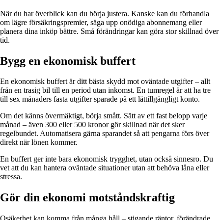
När du har överblick kan du börja justera. Kanske kan du förhandla
om lägre försäkringspremier, säga upp onödiga abonnemang eller
planera dina inköp bättre. Små förändringar kan göra stor skillnad över
tid.
Bygg en ekonomisk buffert
En ekonomisk buffert är ditt bästa skydd mot oväntade utgifter – allt
från en trasig bil till en period utan inkomst. En tumregel är att ha tre
till sex månaders fasta utgifter sparade på ett lättillgängligt konto.
Om det känns övermäktigt, börja smått. Sätt av ett fast belopp varje
månad – även 300 eller 500 kronor gör skillnad när det sker
regelbundet. Automatisera gärna sparandet så att pengarna förs över
direkt när lönen kommer.
En buffert ger inte bara ekonomisk trygghet, utan också sinnesro. Du
vet att du kan hantera oväntade situationer utan att behöva låna eller
stressa.
Gör din ekonomi motståndskraftig
Osäkerhet kan komma från många håll – stigande räntor, förändrade