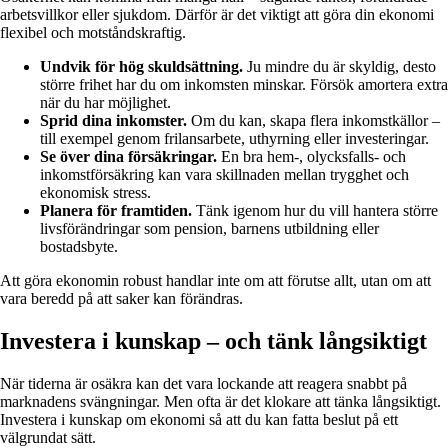
arbetsvillkor eller sjukdom. Därför är det viktigt att göra din ekonomi
flexibel och motståndskraftig.
Undvik för hög skuldsättning.
Ju mindre du är skyldig, desto
större frihet har du om inkomsten minskar. Försök amortera extra
när du har möjlighet.
Sprid dina inkomster.
Om du kan, skapa flera inkomstkällor –
till exempel genom frilansarbete, uthyrning eller investeringar.
Se över dina försäkringar.
En bra hem-, olycksfalls- och
inkomstförsäkring kan vara skillnaden mellan trygghet och
ekonomisk stress.
Planera för framtiden.
Tänk igenom hur du vill hantera större
livsförändringar som pension, barnens utbildning eller
bostadsbyte.
Att göra ekonomin robust handlar inte om att förutse allt, utan om att
vara beredd på att saker kan förändras.
Investera i kunskap – och tänk långsiktigt
När tiderna är osäkra kan det vara lockande att reagera snabbt på
marknadens svängningar. Men ofta är det klokare att tänka långsiktigt.
Investera i kunskap om ekonomi så att du kan fatta beslut på ett
välgrundat sätt.