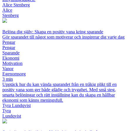
Alice Stenberg
Alice
Stenberg
Belöna dig själv: Skapa en positiv vana kring sparande
Gör sparandet till något som motiverar och inspirerar dig varje dag
Pengar
Pengar
Sparande
Ekonomi
Motivation
Vanor
Egenomsorg
3 min
Upptäck hur du kan vända sparandet från en tråkig plikt till en
positiv vana som ger både glädje och trygghet. Med små steg,
smarta belöningar och rätt inställning kan du skapa en hållbar
ekonomi som känns meningsfull.
Tyra Lundqvist
Tyra
Lundqvist