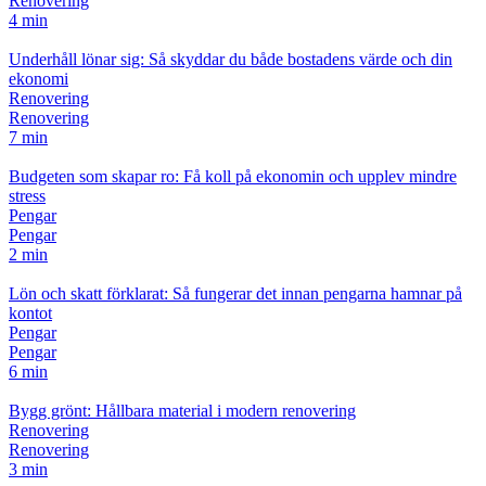
Renovering
4 min
Underhåll lönar sig: Så skyddar du både bostadens värde och din
ekonomi
Renovering
Renovering
7 min
Budgeten som skapar ro: Få koll på ekonomin och upplev mindre
stress
Pengar
Pengar
2 min
Lön och skatt förklarat: Så fungerar det innan pengarna hamnar på
kontot
Pengar
Pengar
6 min
Bygg grönt: Hållbara material i modern renovering
Renovering
Renovering
3 min