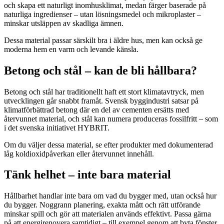
och skapa ett naturligt inomhusklimat, medan färger baserade på
naturliga ingredienser – utan lösningsmedel och mikroplaster –
minskar utsläppen av skadliga ämnen.
Dessa material passar särskilt bra i äldre hus, men kan också ge
moderna hem en varm och levande känsla.
Betong och stål – kan de bli hållbara?
Betong och stål har traditionellt haft ett stort klimatavtryck, men
utvecklingen går snabbt framåt. Svensk byggindustri satsar på
klimatförbättrad betong där en del av cementen ersätts med
återvunnet material, och stål kan numera produceras fossilfritt – som
i det svenska initiativet HYBRIT.
Om du väljer dessa material, se efter produkter med dokumenterad
låg koldioxidpåverkan eller återvunnet innehåll.
Tänk helhet – inte bara material
Hållbarhet handlar inte bara om vad du bygger med, utan också hur
du bygger. Noggrann planering, exakta mått och rätt utförande
minskar spill och gör att materialen används effektivt. Passa gärna
på att energirenovera samtidigt – till exempel genom att byta fönster,