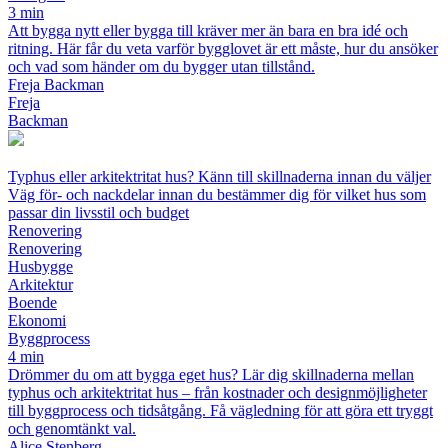
3 min
Att bygga nytt eller bygga till kräver mer än bara en bra idé och
ritning. Här får du veta varför bygglovet är ett måste, hur du ansöker
och vad som händer om du bygger utan tillstånd.
Freja Backman
Freja
Backman
Typhus eller arkitektritat hus? Känn till skillnaderna innan du väljer
Väg för- och nackdelar innan du bestämmer dig för vilket hus som
passar din livsstil och budget
Renovering
Renovering
Husbygge
Arkitektur
Boende
Ekonomi
Byggprocess
4 min
Drömmer du om att bygga eget hus? Lär dig skillnaderna mellan
typhus och arkitektritat hus – från kostnader och designmöjligheter
till byggprocess och tidsåtgång. Få vägledning för att göra ett tryggt
och genomtänkt val.
Alice Stenberg