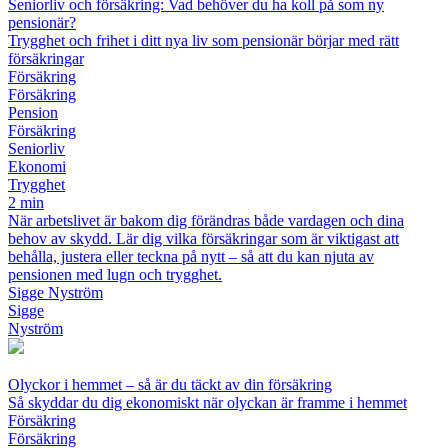
Seniorliv och försäkring: Vad behöver du ha koll på som ny
pensionär?
Trygghet och frihet i ditt nya liv som pensionär börjar med rätt
försäkringar
Försäkring
Försäkring
Pension
Försäkring
Seniorliv
Ekonomi
Trygghet
2 min
När arbetslivet är bakom dig förändras både vardagen och dina
behov av skydd. Lär dig vilka försäkringar som är viktigast att
behålla, justera eller teckna på nytt – så att du kan njuta av
pensionen med lugn och trygghet.
Sigge Nyström
Sigge
Nyström
Olyckor i hemmet – så är du täckt av din försäkring
Så skyddar du dig ekonomiskt när olyckan är framme i hemmet
Försäkring
Försäkring