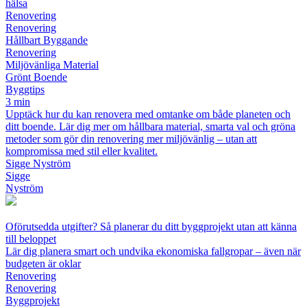
hälsa
Renovering
Renovering
Hållbart Byggande
Renovering
Miljövänliga Material
Grönt Boende
Byggtips
3 min
Upptäck hur du kan renovera med omtanke om både planeten och
ditt boende. Lär dig mer om hållbara material, smarta val och gröna
metoder som gör din renovering mer miljövänlig – utan att
kompromissa med stil eller kvalitet.
Sigge Nyström
Sigge
Nyström
Oförutsedda utgifter? Så planerar du ditt byggprojekt utan att känna
till beloppet
Lär dig planera smart och undvika ekonomiska fallgropar – även när
budgeten är oklar
Renovering
Renovering
Byggprojekt