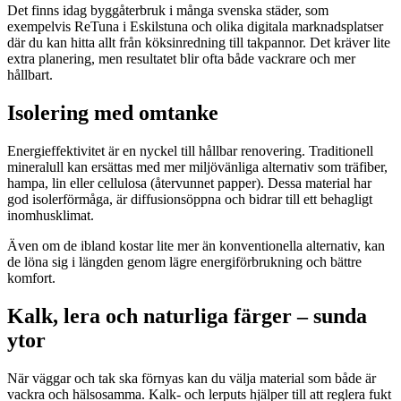
Det finns idag byggåterbruk i många svenska städer, som
exempelvis ReTuna i Eskilstuna och olika digitala marknadsplatser
där du kan hitta allt från köksinredning till takpannor. Det kräver lite
extra planering, men resultatet blir ofta både vackrare och mer
hållbart.
Isolering med omtanke
Energieffektivitet är en nyckel till hållbar renovering. Traditionell
mineralull kan ersättas med mer miljövänliga alternativ som träfiber,
hampa, lin eller cellulosa (återvunnet papper). Dessa material har
god isolerförmåga, är diffusionsöppna och bidrar till ett behagligt
inomhusklimat.
Även om de ibland kostar lite mer än konventionella alternativ, kan
de löna sig i längden genom lägre energiförbrukning och bättre
komfort.
Kalk, lera och naturliga färger – sunda
ytor
När väggar och tak ska förnyas kan du välja material som både är
vackra och hälsosamma. Kalk- och lerputs hjälper till att reglera fukt