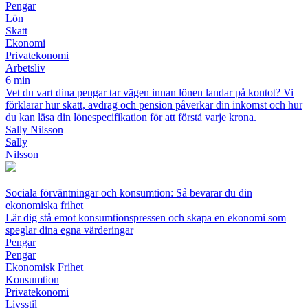
Pengar
Lön
Skatt
Ekonomi
Privatekonomi
Arbetsliv
6 min
Vet du vart dina pengar tar vägen innan lönen landar på kontot? Vi
förklarar hur skatt, avdrag och pension påverkar din inkomst och hur
du kan läsa din lönespecifikation för att förstå varje krona.
Sally Nilsson
Sally
Nilsson
Sociala förväntningar och konsumtion: Så bevarar du din
ekonomiska frihet
Lär dig stå emot konsumtionspressen och skapa en ekonomi som
speglar dina egna värderingar
Pengar
Pengar
Ekonomisk Frihet
Konsumtion
Privatekonomi
Livsstil