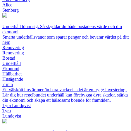
Alice
Stenberg
Underhåll lönar sig: Så skyddar du både bostadens värde och din
ekonomi
Smarta underhållsvanor som sparar pengar och bevarar värdet på ditt
hem
Renovering
Renovering
Bostad
Underhåll
Ekonomi
Hållbarhet
Husägande
7 min
Ett välskött hus är mer än bara vackert – det är en trygg investering.
Lär dig hur regelbundet underhåll kan förebygga dyra skador, stärka
din ekonomi och skapa ett hälsosamt boende för framtiden.
Tyra Lundqvist
Tyra
Lundqvist