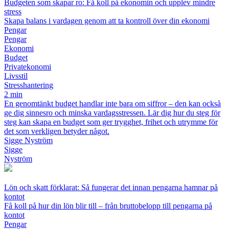
Budgeten som skapar ro: Få koll på ekonomin och upplev mindre
stress
Skapa balans i vardagen genom att ta kontroll över din ekonomi
Pengar
Pengar
Ekonomi
Budget
Privatekonomi
Livsstil
Stresshantering
2 min
En genomtänkt budget handlar inte bara om siffror – den kan också
ge dig sinnesro och minska vardagsstressen. Lär dig hur du steg för
steg kan skapa en budget som ger trygghet, frihet och utrymme för
det som verkligen betyder något.
Sigge Nyström
Sigge
Nyström
Lön och skatt förklarat: Så fungerar det innan pengarna hamnar på
kontot
Få koll på hur din lön blir till – från bruttobelopp till pengarna på
kontot
Pengar