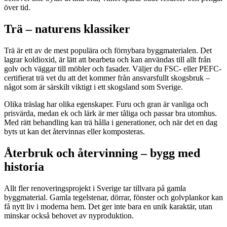
över tid.
Trä – naturens klassiker
Trä är ett av de mest populära och förnybara byggmaterialen. Det
lagrar koldioxid, är lätt att bearbeta och kan användas till allt från
golv och väggar till möbler och fasader. Väljer du FSC- eller PEFC-
certifierat trä vet du att det kommer från ansvarsfullt skogsbruk –
något som är särskilt viktigt i ett skogsland som Sverige.
Olika träslag har olika egenskaper. Furu och gran är vanliga och
prisvärda, medan ek och lärk är mer tåliga och passar bra utomhus.
Med rätt behandling kan trä hålla i generationer, och när det en dag
byts ut kan det återvinnas eller komposteras.
Återbruk och återvinning – bygg med
historia
Allt fler renoveringsprojekt i Sverige tar tillvara på gamla
byggmaterial. Gamla tegelstenar, dörrar, fönster och golvplankor kan
få nytt liv i moderna hem. Det ger inte bara en unik karaktär, utan
minskar också behovet av nyproduktion.