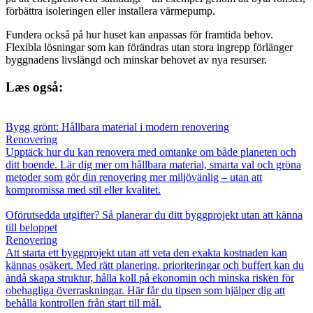
förbättra isoleringen eller installera värmepump.
Fundera också på hur huset kan anpassas för framtida behov.
Flexibla lösningar som kan förändras utan stora ingrepp förlänger
byggnadens livslängd och minskar behovet av nya resurser.
Læs også:
Bygg grönt: Hållbara material i modern renovering
Renovering
Upptäck hur du kan renovera med omtanke om både planeten och
ditt boende. Lär dig mer om hållbara material, smarta val och gröna
metoder som gör din renovering mer miljövänlig – utan att
kompromissa med stil eller kvalitet.
Oförutsedda utgifter? Så planerar du ditt byggprojekt utan att känna
till beloppet
Renovering
Att starta ett byggprojekt utan att veta den exakta kostnaden kan
kännas osäkert. Med rätt planering, prioriteringar och buffert kan du
ändå skapa struktur, hålla koll på ekonomin och minska risken för
obehagliga överraskningar. Här får du tipsen som hjälper dig att
behålla kontrollen från start till mål.