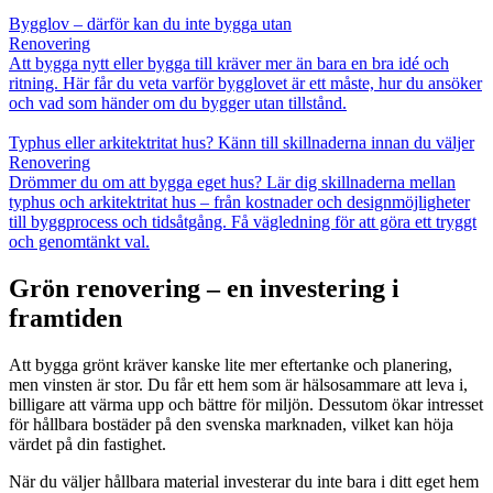
Bygglov – därför kan du inte bygga utan
Renovering
Att bygga nytt eller bygga till kräver mer än bara en bra idé och
ritning. Här får du veta varför bygglovet är ett måste, hur du ansöker
och vad som händer om du bygger utan tillstånd.
Typhus eller arkitektritat hus? Känn till skillnaderna innan du väljer
Renovering
Drömmer du om att bygga eget hus? Lär dig skillnaderna mellan
typhus och arkitektritat hus – från kostnader och designmöjligheter
till byggprocess och tidsåtgång. Få vägledning för att göra ett tryggt
och genomtänkt val.
Grön renovering – en investering i
framtiden
Att bygga grönt kräver kanske lite mer eftertanke och planering,
men vinsten är stor. Du får ett hem som är hälsosammare att leva i,
billigare att värma upp och bättre för miljön. Dessutom ökar intresset
för hållbara bostäder på den svenska marknaden, vilket kan höja
värdet på din fastighet.
När du väljer hållbara material investerar du inte bara i ditt eget hem