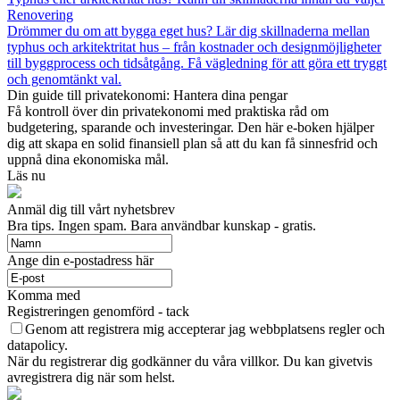
Renovering
Drömmer du om att bygga eget hus? Lär dig skillnaderna mellan
typhus och arkitektritat hus – från kostnader och designmöjligheter
till byggprocess och tidsåtgång. Få vägledning för att göra ett tryggt
och genomtänkt val.
Din guide till privatekonomi: Hantera dina pengar
Få kontroll över din privatekonomi med praktiska råd om
budgetering, sparande och investeringar. Den här e-boken hjälper
dig att skapa en solid finansiell plan så att du kan få sinnesfrid och
uppnå dina ekonomiska mål.
Läs nu
Anmäl dig till vårt nyhetsbrev
Bra tips. Ingen spam. Bara användbar kunskap - gratis.
Ange din e-postadress här
Komma med
Registreringen genomförd - tack
Genom att registrera mig accepterar jag webbplatsens regler och
datapolicy.
När du registrerar dig godkänner du våra villkor. Du kan givetvis
avregistrera dig när som helst.