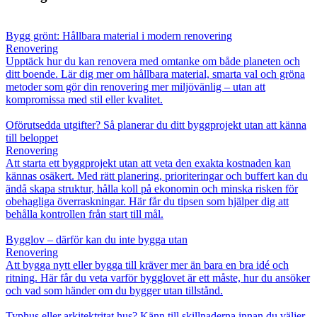
Bygg grönt: Hållbara material i modern renovering
Renovering
Upptäck hur du kan renovera med omtanke om både planeten och
ditt boende. Lär dig mer om hållbara material, smarta val och gröna
metoder som gör din renovering mer miljövänlig – utan att
kompromissa med stil eller kvalitet.
Oförutsedda utgifter? Så planerar du ditt byggprojekt utan att känna
till beloppet
Renovering
Att starta ett byggprojekt utan att veta den exakta kostnaden kan
kännas osäkert. Med rätt planering, prioriteringar och buffert kan du
ändå skapa struktur, hålla koll på ekonomin och minska risken för
obehagliga överraskningar. Här får du tipsen som hjälper dig att
behålla kontrollen från start till mål.
Bygglov – därför kan du inte bygga utan
Renovering
Att bygga nytt eller bygga till kräver mer än bara en bra idé och
ritning. Här får du veta varför bygglovet är ett måste, hur du ansöker
och vad som händer om du bygger utan tillstånd.
Typhus eller arkitektritat hus? Känn till skillnaderna innan du väljer