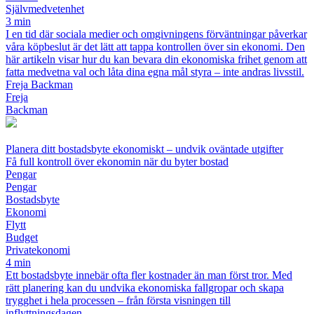
Självmedvetenhet
3 min
I en tid där sociala medier och omgivningens förväntningar påverkar
våra köpbeslut är det lätt att tappa kontrollen över sin ekonomi. Den
här artikeln visar hur du kan bevara din ekonomiska frihet genom att
fatta medvetna val och låta dina egna mål styra – inte andras livsstil.
Freja Backman
Freja
Backman
Planera ditt bostadsbyte ekonomiskt – undvik oväntade utgifter
Få full kontroll över ekonomin när du byter bostad
Pengar
Pengar
Bostadsbyte
Ekonomi
Flytt
Budget
Privatekonomi
4 min
Ett bostadsbyte innebär ofta fler kostnader än man först tror. Med
rätt planering kan du undvika ekonomiska fallgropar och skapa
trygghet i hela processen – från första visningen till
inflyttningsdagen.