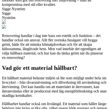
metoder som gör din renovering mer miljövänlig – utan att
kompromissa med stil eller kvalitet.
Sigge Nyström
Sigge
Nyström
Renovering handlar i dag inte bara om estetik och funktion – det
handlar också om ansvar. Allt fler svenska husägare vill bygga
grönt, både för att minska klimatpåverkan och för att skapa
hälsosamma, långlivade hem. Men vad innebär det egentligen att
välja hållbara material, och hur kan du tänka grönt när du planerar
en renovering?
Vad gör ett material hållbart?
Ett hållbart material belastar miljön så lite som möjligt under hela sin
livscykel – från råvaruutvinning och tillverkning till användning och
återvinning. Det kan handla om att materialet är återvunnet, kan
återanvändas eller är producerat med låg energiförbrukning och utan
skadliga kemikalier.
Hållbarhet handlar också om livslängd. Ett material som håller länge
behöver inte bytas ut lika ofta, vilket sparar både resurser och pengar