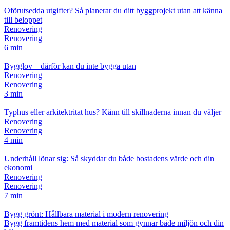
Oförutsedda utgifter? Så planerar du ditt byggprojekt utan att känna
till beloppet
Renovering
Renovering
6 min
Bygglov – därför kan du inte bygga utan
Renovering
Renovering
3 min
Typhus eller arkitektritat hus? Känn till skillnaderna innan du väljer
Renovering
Renovering
4 min
Underhåll lönar sig: Så skyddar du både bostadens värde och din
ekonomi
Renovering
Renovering
7 min
Bygg grönt: Hållbara material i modern renovering
Bygg framtidens hem med material som gynnar både miljön och din