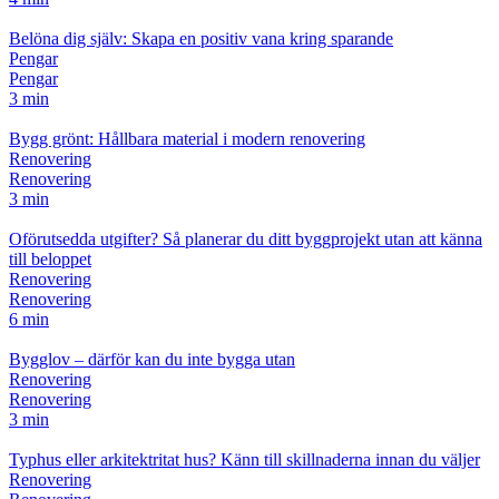
Belöna dig själv: Skapa en positiv vana kring sparande
Pengar
Pengar
3 min
Bygg grönt: Hållbara material i modern renovering
Renovering
Renovering
3 min
Oförutsedda utgifter? Så planerar du ditt byggprojekt utan att känna
till beloppet
Renovering
Renovering
6 min
Bygglov – därför kan du inte bygga utan
Renovering
Renovering
3 min
Typhus eller arkitektritat hus? Känn till skillnaderna innan du väljer
Renovering