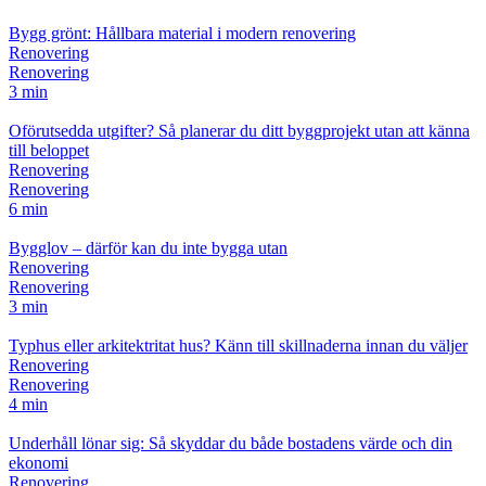
Bygg grönt: Hållbara material i modern renovering
Renovering
Renovering
3 min
Oförutsedda utgifter? Så planerar du ditt byggprojekt utan att känna
till beloppet
Renovering
Renovering
6 min
Bygglov – därför kan du inte bygga utan
Renovering
Renovering
3 min
Typhus eller arkitektritat hus? Känn till skillnaderna innan du väljer
Renovering
Renovering
4 min
Underhåll lönar sig: Så skyddar du både bostadens värde och din
ekonomi
Renovering