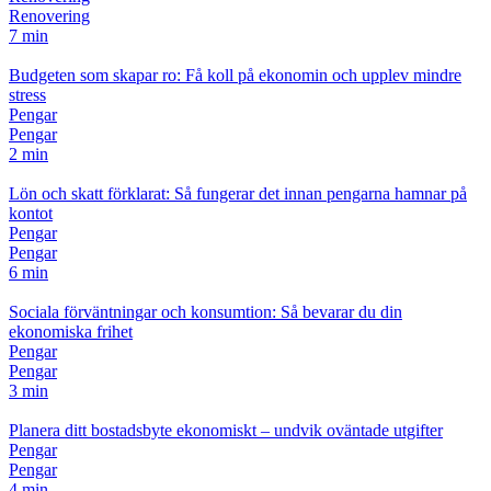
Renovering
7 min
Budgeten som skapar ro: Få koll på ekonomin och upplev mindre
stress
Pengar
Pengar
2 min
Lön och skatt förklarat: Så fungerar det innan pengarna hamnar på
kontot
Pengar
Pengar
6 min
Sociala förväntningar och konsumtion: Så bevarar du din
ekonomiska frihet
Pengar
Pengar
3 min
Planera ditt bostadsbyte ekonomiskt – undvik oväntade utgifter
Pengar
Pengar
4 min