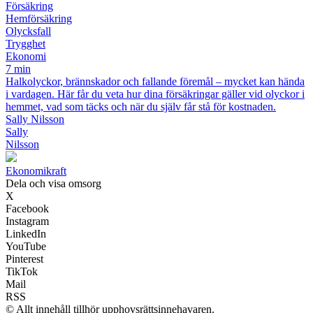
Försäkring
Hemförsäkring
Olycksfall
Trygghet
Ekonomi
7 min
Halkolyckor, brännskador och fallande föremål – mycket kan hända
i vardagen. Här får du veta hur dina försäkringar gäller vid olyckor i
hemmet, vad som täcks och när du själv får stå för kostnaden.
Sally Nilsson
Sally
Nilsson
Ekonomikraft
Dela och visa omsorg
X
Facebook
Instagram
LinkedIn
YouTube
Pinterest
TikTok
Mail
RSS
© Allt innehåll tillhör upphovsrättsinnehavaren.