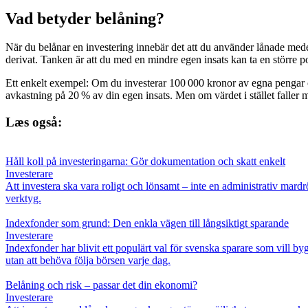
Vad betyder belåning?
När du belånar en investering innebär det att du använder lånade medel
derivat. Tanken är att du med en mindre egen insats kan ta en större p
Ett enkelt exempel: Om du investerar 100 000 kronor av egna pengar oc
avkastning på 20 % av din egen insats. Men om värdet i stället faller
Læs også:
Håll koll på investeringarna: Gör dokumentation och skatt enkelt
Investerare
Att investera ska vara roligt och lönsamt – inte en administrativ mardr
verktyg.
Indexfonder som grund: Den enkla vägen till långsiktigt sparande
Investerare
Indexfonder har blivit ett populärt val för svenska sparare som vill b
utan att behöva följa börsen varje dag.
Belåning och risk – passar det din ekonomi?
Investerare