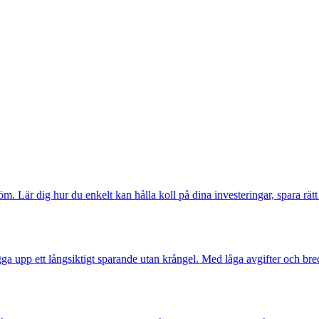
öm. Lär dig hur du enkelt kan hålla koll på dina investeringar, spara rät
ygga upp ett långsiktigt sparande utan krångel. Med låga avgifter och b