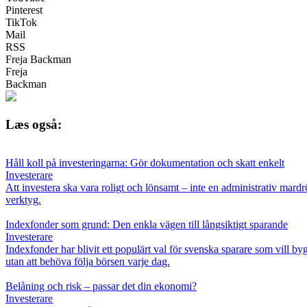
Pinterest
TikTok
Mail
RSS
Freja Backman
Freja
Backman
Læs også:
Håll koll på investeringarna: Gör dokumentation och skatt enkelt
Investerare
Att investera ska vara roligt och lönsamt – inte en administrativ mardr
verktyg.
Indexfonder som grund: Den enkla vägen till långsiktigt sparande
Investerare
Indexfonder har blivit ett populärt val för svenska sparare som vill b
utan att behöva följa börsen varje dag.
Belåning och risk – passar det din ekonomi?
Investerare