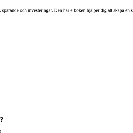
parande och investeringar. Den här e-boken hjälper dig att skapa en sol
i?
å