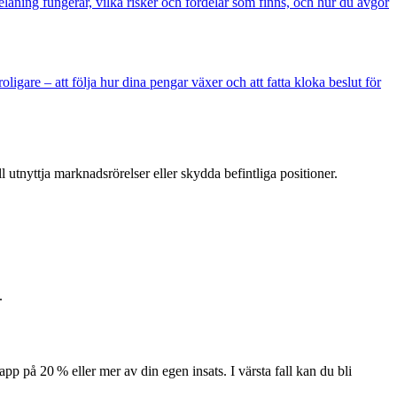
elåning fungerar, vilka risker och fördelar som finns, och hur du avgör
ligare – att följa hur dina pengar växer och att fatta kloka beslut för
l utnyttja marknadsrörelser eller skydda befintliga positioner.
.
app på 20 % eller mer av din egen insats. I värsta fall kan du bli