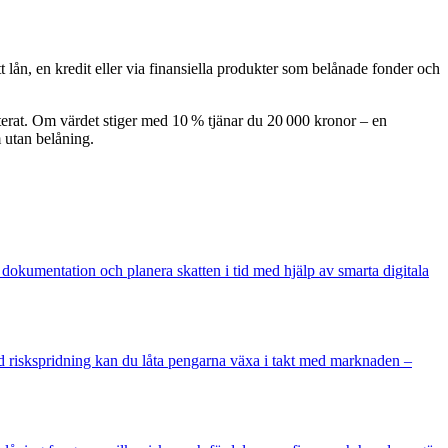
 lån, en kredit eller via finansiella produkter som belånade fonder och
terat. Om värdet stiger med 10 % tjänar du 20 000 kronor – en
 utan belåning.
t dokumentation och planera skatten i tid med hjälp av smarta digitala
red riskspridning kan du låta pengarna växa i takt med marknaden –