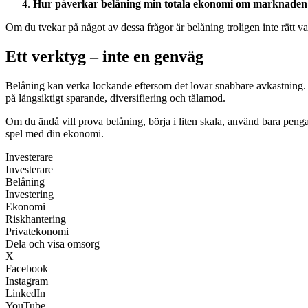
Hur påverkar belåning min totala ekonomi om marknaden 
Om du tvekar på något av dessa frågor är belåning troligen inte rätt val
Ett verktyg – inte en genväg
Belåning kan verka lockande eftersom det lovar snabbare avkastning. Me
på långsiktigt sparande, diversifiering och tålamod.
Om du ändå vill prova belåning, börja i liten skala, använd bara pengar
spel med din ekonomi.
Investerare
Investerare
Belåning
Investering
Ekonomi
Riskhantering
Privatekonomi
Dela och visa omsorg
X
Facebook
Instagram
LinkedIn
YouTube