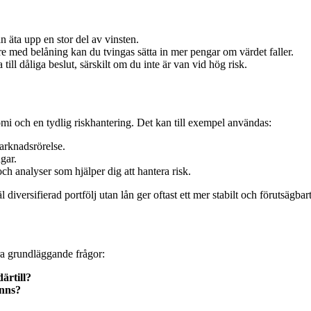
 äta upp en stor del av vinsten.
 med belåning kan du tvingas sätta in mer pengar om värdet faller.
ill dåliga beslut, särskilt om du inte är van vid hög risk.
omi och en tydlig riskhantering. Det kan till exempel användas:
marknadsrörelse.
ngar.
 och analyser som hjälper dig att hantera risk.
diversifierad portfölj utan lån ger oftast ett mer stabilt och förutsägbart 
gra grundläggande frågor:
ärtill?
inns?