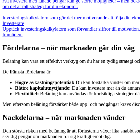
Att investera med lånade pengar kan ge större möjligheter – men också 
om det är rätt strategi för din ekonomi.
Investeringskalkylatorn som gör det mer motiverande att följa din ek
Investerare
Upptäck investeringskalkylatorn som förvandlar siffror till motivation. 
framtiden.
Fördelarna – när marknaden går din väg
Belåning kan vara ett effektivt verktyg om du har en tydlig strategi och
De främsta fördelarna är:
Högre avkastningspotential:
Du kan förstärka vinster om mar
Bättre kapitalutnyttjande:
Du kan investera mer än du annars h
Flexibilitet:
Belåning kan användas för kortsiktiga strategier där
Men eftersom belåning förstärker både upp- och nedgångar krävs discipl
Nackdelarna – när marknaden vänder
Den största risken med belåning är att förlusterna växer lika snabbt som
skyldig pengar om marknaden rör sig kraftigt emot dig.