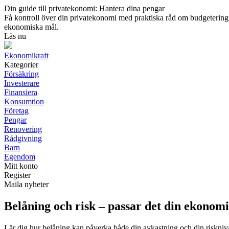
Din guide till privatekonomi: Hantera dina pengar
Få kontroll över din privatekonomi med praktiska råd om budgetering, s
ekonomiska mål.
Läs nu
Ekonomikraft
Kategorier
Försäkring
Investerare
Finansiera
Konsumtion
Företag
Pengar
Renovering
Rådgivning
Barn
Egendom
Mitt konto
Register
Maila nyheter
Belåning och risk – passar det din ekonom
Lär dig hur belåning kan påverka både din avkastning och din riskniv