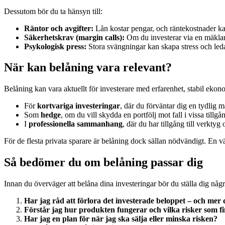
Dessutom bör du ta hänsyn till:
Räntor och avgifter:
Lån kostar pengar, och räntekostnader kan
Säkerhetskrav (margin calls):
Om du investerar via en mäklare
Psykologisk press:
Stora svängningar kan skapa stress och leda t
När kan belåning vara relevant?
Belåning kan vara aktuellt för investerare med erfarenhet, stabil ekon
För
kortvariga investeringar
, där du förväntar dig en tydlig 
Som
hedge
, om du vill skydda en portfölj mot fall i vissa tillgå
I
professionella sammanhang
, där du har tillgång till verktyg
För de flesta privata sparare är belåning dock sällan nödvändigt. En väl 
Så bedömer du om belåning passar dig
Innan du överväger att belåna dina investeringar bör du ställa dig nå
Har jag råd att förlora det investerade beloppet – och mer d
Förstår jag hur produkten fungerar och vilka risker som f
Har jag en plan för när jag ska sälja eller minska risken?