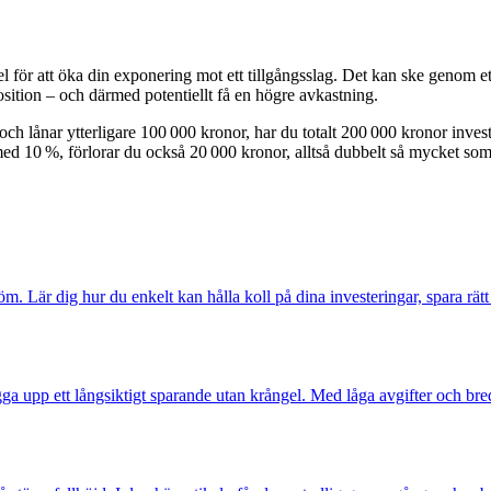
 för att öka din exponering mot ett tillgångsslag. Det kan ske genom ett
osition – och därmed potentiellt få en högre avkastning.
h lånar ytterligare 100 000 kronor, har du totalt 200 000 kronor inves
 med 10 %, förlorar du också 20 000 kronor, alltså dubbelt så mycket som
öm. Lär dig hur du enkelt kan hålla koll på dina investeringar, spara rät
ygga upp ett långsiktigt sparande utan krångel. Med låga avgifter och b