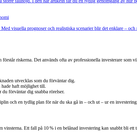
större fallhöjd. I den här artikeln får du en tydlig genomgång av hur b
onomi
Med visuella prognoser och realistiska scenarier blir det enklare – och ro
 förstår riskerna. Det används ofta av professionella investerare som vil
knaden utvecklas som du förväntar dig.
ade haft möjlighet till.
 du förväntar dig snabba rörelser.
in och en tydlig plan för när du ska gå in – och ut – ur en investering
 vinsterna. Ett fall på 10 % i en belånad investering kan snabbt bli ett t