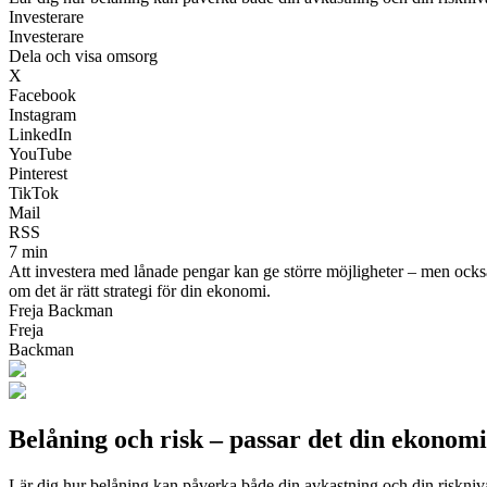
Investerare
Investerare
Dela och visa omsorg
X
Facebook
Instagram
LinkedIn
YouTube
Pinterest
TikTok
Mail
RSS
7 min
Att investera med lånade pengar kan ge större möjligheter – men också 
om det är rätt strategi för din ekonomi.
Freja Backman
Freja
Backman
Belåning och risk – passar det din ekonom
Lär dig hur belåning kan påverka både din avkastning och din riskniv